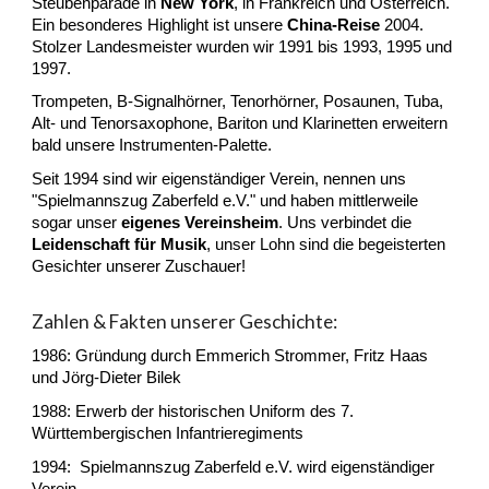
Steubenparade in
New York
, in Frankreich und Österreich.
Ein besonderes Highlight ist unsere
China-Reise
2004.
Stolzer Landesmeister wurden wir 1991 bis 1993, 1995 und
1997.
Trompeten, B-Signalhörner, Tenorhörner, Posaunen, Tuba,
Alt- und Tenorsaxophone, Bariton und Klarinetten erweitern
bald unsere Instrumenten-Palette.
Seit 1994 sind wir eigenständiger Verein, nennen uns
"Spielmannszug Zaberfeld e.V." und haben mittlerweile
sogar unser
eigenes Vereinsheim
. Uns verbindet die
Leidenschaft für Musik
, unser Lohn sind die begeisterten
Gesichter unserer Zuschauer!
Zahlen & Fakten unserer Geschichte:
1986: Gründung durch Emmerich Strommer, Fritz Haas
und Jörg-Dieter Bilek
1988: Erwerb der historischen Uniform des 7.
Württembergischen Infantrieregiments
1994: Spielmannszug Zaberfeld e.V. wird eigenständiger
Verein